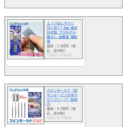
エッジ出しヤスリ
20×90×1.5mm 細目
日本製 プラモデル
面出し 金属製 模型
用
価格：3,630円（税
込、送料別)
(2024/3/13時点)
スピンモールド (旧
センターピン付きス
ピンブレード) 彫刻
刀
価格：5,280円（税
込、送料別)
(2024/3/13時点)