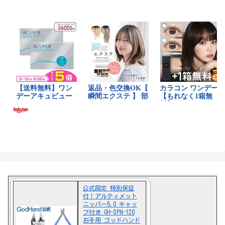
公式限定 特別保証
付！アルティメット
ニッパー5.0 キャッ
プ付き GH-SPN-120
右手用 ゴッドハンド