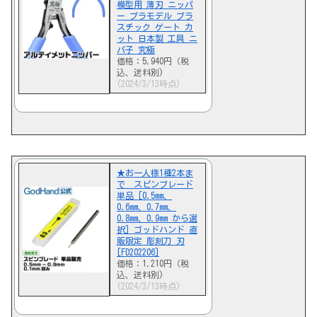
模型用 薄刃 ニッパ
ー プラモデル プラ
スチック ゲート カ
ット 日本製 工具 ニ
パ子 究極
価格：5,940円（税
込、送料別)
(2024/3/13時点)
★お一人様1種2本ま
で スピンブレード
単品 [0.5mm、
0.6mm、0.7mm、
0.8mm、0.9mm から選
択] ゴッドハンド 直
販限定 彫刻刀 刃
[FD202206]
価格：1,210円（税
込、送料別)
(2024/3/13時点)