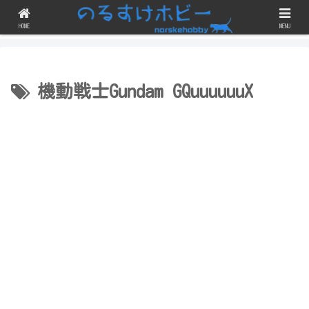
ガンプラのスジボリや改修・改造にチェレンジしつつ、完成品を晒すブログで
す！
HOME
MENU
機動戦士Gundam GQuuuuuuX