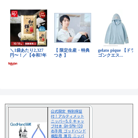
公式限定 特別保証
付！アルティメット
ニッパー5.0 キャッ
プ付き GH-SPN-120
右手用 ゴッドハンド
模型用 薄刃 ニッパ