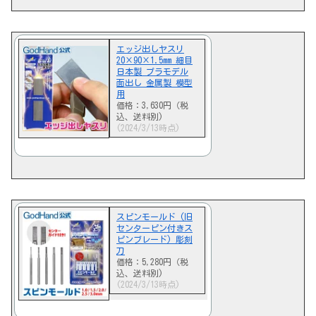
エッジ出しヤスリ
20×90×1.5mm 細目
日本製 プラモデル
面出し 金属製 模型
用
価格：3,630円（税
込、送料別)
(2024/3/13時点)
スピンモールド (旧
センターピン付きス
ピンブレード) 彫刻
刀
価格：5,280円（税
込、送料別)
(2024/3/13時点)