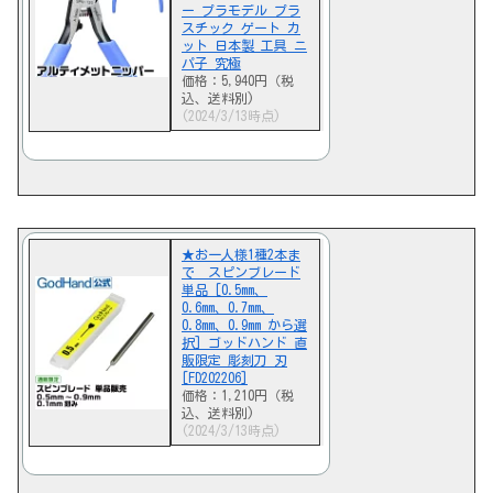
ー プラモデル プラ
スチック ゲート カ
ット 日本製 工具 ニ
パ子 究極
価格：5,940円（税
込、送料別)
(2024/3/13時点)
★お一人様1種2本ま
で スピンブレード
単品 [0.5mm、
0.6mm、0.7mm、
0.8mm、0.9mm から選
択] ゴッドハンド 直
販限定 彫刻刀 刃
[FD202206]
価格：1,210円（税
込、送料別)
(2024/3/13時点)