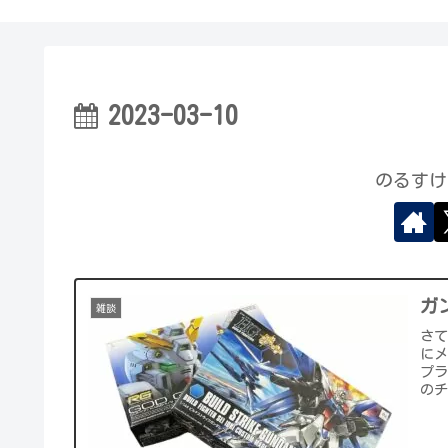
2023-03-10
のるすけ
ガ
雑談
さ
に
プ
のチ