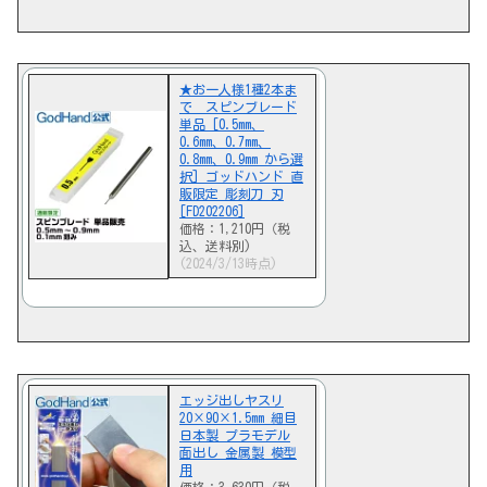
★お一人様1種2本ま
で スピンブレード
単品 [0.5mm、
0.6mm、0.7mm、
0.8mm、0.9mm から選
択] ゴッドハンド 直
販限定 彫刻刀 刃
[FD202206]
価格：1,210円（税
込、送料別)
(2024/3/13時点)
エッジ出しヤスリ
20×90×1.5mm 細目
日本製 プラモデル
面出し 金属製 模型
用