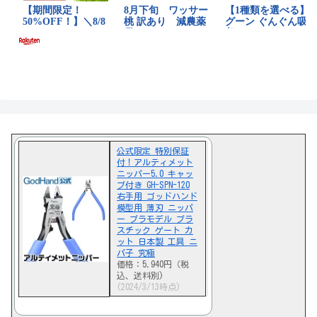
公式限定 特別保証
付！アルティメット
ニッパー5.0 キャッ
プ付き GH-SPN-120
右手用 ゴッドハンド
模型用 薄刃 ニッパ
ー プラモデル プラ
スチック ゲート カ
ット 日本製 工具 ニ
パ子 究極
価格：5,940円（税
込、送料別)
(2024/3/13時点)