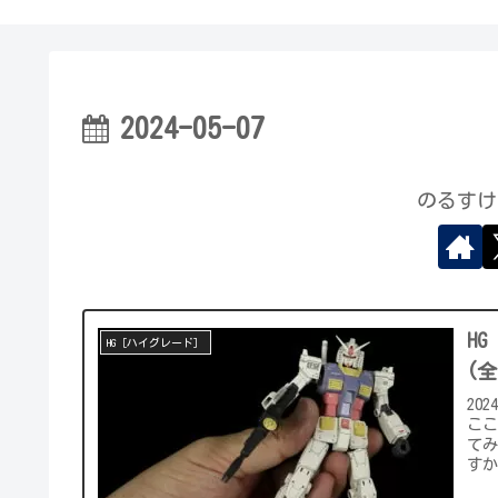
2024-05-07
のるすけ
HG
HG［ハイグレード］
(
20
こ
て
すか