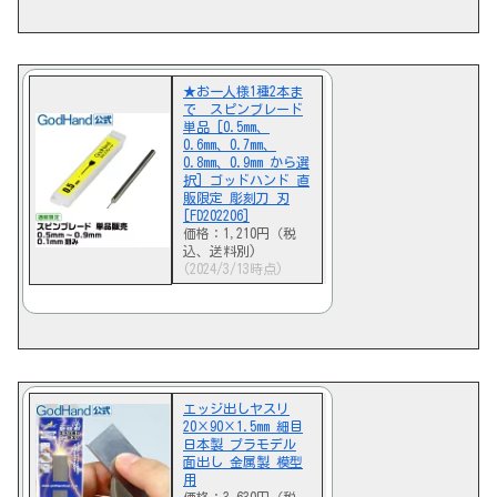
★お一人様1種2本ま
で スピンブレード
単品 [0.5mm、
0.6mm、0.7mm、
0.8mm、0.9mm から選
択] ゴッドハンド 直
販限定 彫刻刀 刃
[FD202206]
価格：1,210円（税
込、送料別)
(2024/3/13時点)
エッジ出しヤスリ
20×90×1.5mm 細目
日本製 プラモデル
面出し 金属製 模型
用