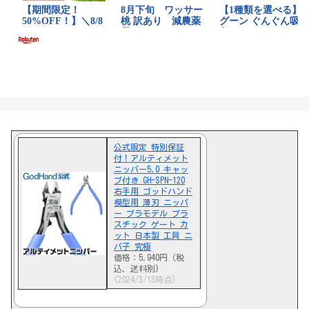
公式限定 特別保証
付！アルティメット
ニッパー5.0 キャッ
プ付き GH-SPN-120
右手用 ゴッドハンド
模型用 薄刃 ニッパ
ー プラモデル プラ
スチック ゲート カ
ット 日本製 工具 ニ
パ子 究極
価格：5,940円（税
込、送料別)
(2024/3/13時点)