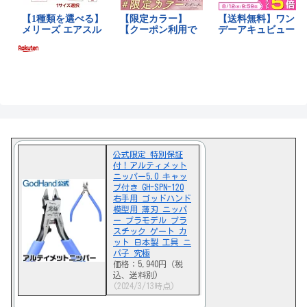
公式限定 特別保証
付！アルティメット
ニッパー5.0 キャッ
プ付き GH-SPN-120
右手用 ゴッドハンド
模型用 薄刃 ニッパ
ー プラモデル プラ
スチック ゲート カ
ット 日本製 工具 ニ
パ子 究極
価格：5,940円（税
込、送料別)
(2024/3/13時点)