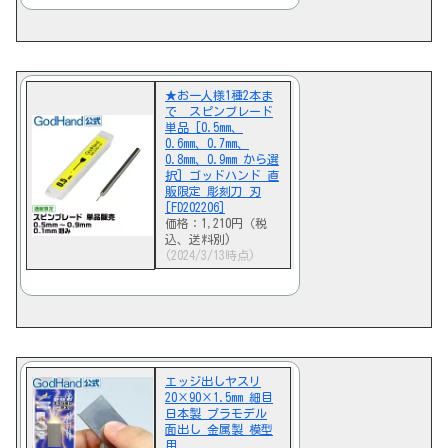
★お一人様1種2本ま
で スピンブレード
単品 [0.5mm、
0.6mm、0.7mm、
0.8mm、0.9mm から選
択] ゴッドハンド 直
販限定 彫刻刀 刃
[FD202206]
価格：1,210円（税
込、送料別)
(2024/3/13時点)
エッジ出しヤスリ
20×90×1.5mm 細目
日本製 プラモデル
面出し 金属製 模型
用