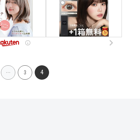
4
…
3