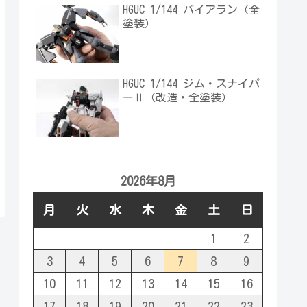
HGUC 1/144 バイアラン（全
塗装）
HGUC 1/144 ジム・スナイパ
ーⅡ（改造・全塗装）
2026年8月
月
火
水
木
金
土
日
1
2
3
4
5
6
7
8
9
10
11
12
13
14
15
16
17
18
19
20
21
22
23