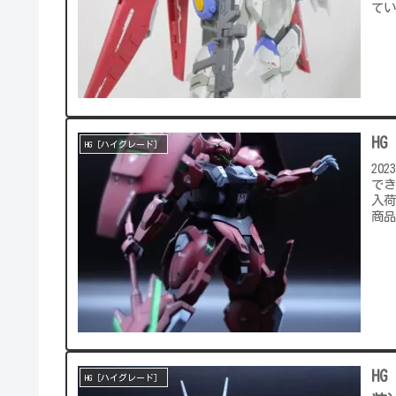
てい
H
HG［ハイグレード］
20
でき
入
商品
H
HG［ハイグレード］