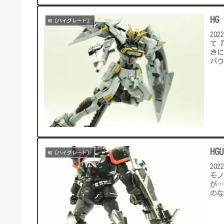
H
HG［ハイグレード］
20
て『
きに
バウ
H
HG［ハイグレード］
20
モ
が
のな