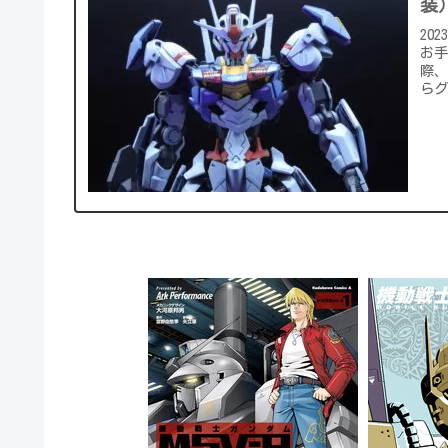
装
20
お
際
らグ