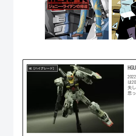
HG
HG［ハイグレード］
20
は2
失
思っ