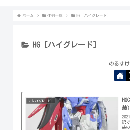
ホーム
作例一覧
HG［ハイグレード］
HG［ハイグレード］
のるすけ
H
HG［ハイグレード］
装
20
訳
装の