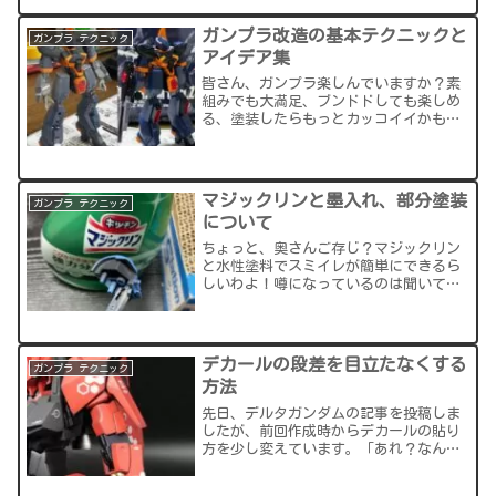
「せっかくここまで出来たの...
ガンプラ改造の基本テクニックと
ガンプラ テクニック
アイデア集
皆さん、ガンプラ楽しんでいますか？素
組みでも大満足、ブンドドしても楽しめ
る、塗装したらもっとカッコイイかも、
スジボリ入れたらリアルじゃない？だけ
ど…改造ってよく聞くけどどうやるんだ
ろう。今回は、私がよく使う『改造テク
ニック』を記事にしてみま...
マジックリンと墨入れ、部分塗装
ガンプラ テクニック
について
ちょっと、奥さんご存じ？マジックリン
と水性塗料でスミイレが簡単にできるら
しいわよ！噂になっているのは聞いてい
たんですが、初心者モデラーなので半信
半疑だったりします。なかなか完成品で
実験するのも怖いし（最後に失敗して塗
装からやり直しとか）わざ...
デカールの段差を目立たなくする
ガンプラ テクニック
方法
先日、デルタガンダムの記事を投稿しま
したが、前回作成時からデカールの貼り
方を少し変えています。「あれ？なんか
デカールの段差が目立たなくなっている
ような…気のせいかな？」…って思って