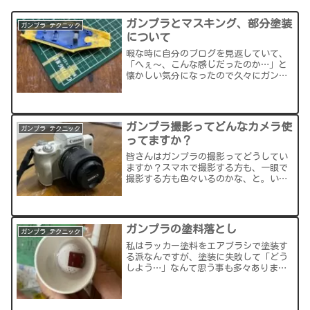
ガンプラとマスキング、部分塗装
ガンプラ テクニック
について
暇な時に自分のブログを見返していて、
「へぇ～、こんな感じだったのか…」と
懐かしい気分になったので久々にガンプ
ラテクニックの記事を書いてみようか
と。ここ1年くらい、マスキングの吹きこ
ぼれすることが減ってきたので、なんと
なくコツを掴んだのかな？...
ガンプラ撮影ってどんなカメラ使
ガンプラ テクニック
ってますか？
皆さんはガンプラの撮影ってどうしてい
ますか？スマホで撮影する方も、一眼で
撮影する方も色々いるのかな、と。いや
ーそうなんですよ、ガンプラ撮影ってす
ごく難しい。私もいつまで経っても上手
く撮影できない。ガンプラの改造方法
や、塗装のコツ、スジボリな...
ガンプラの塗料落とし
ガンプラ テクニック
私はラッカー塗料をエアブラシで塗装す
る派なんですが、塗装に失敗して「どう
しよう…」なんて思う事も多々ありまし
た。でも塗料を落とすとか結構怖いんで
すよねｗ多分私のような初心者ほど、塗
装の塗り直しとかしない気がします。