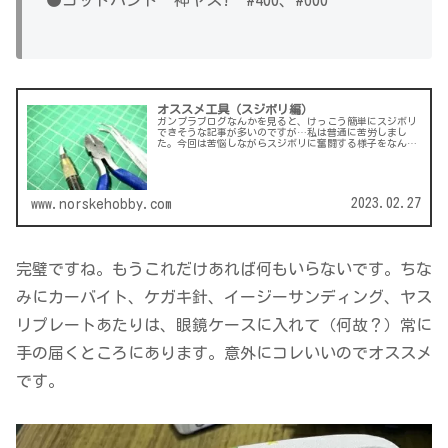
●ゴッドハンド 神ヤス! #400、#600
オススメ工具（スジボリ編）
ガンプラブログなんかを見ると、けっこう簡単にスジボリ
できそうな記事が多いのですが…私は普通に苦労しまし
た。今回は苦悩しながらスジボリに奮闘する様子をなんと
なくご紹介します。単純に他人の工作方法ってなかなか見
ることもないので面白いかな、と。ホ...
2023.02.27
www.norskehobby.com
完璧ですね。もうこれだけあれば何もいらないです。ちな
みにカーバイト、ケガキ針、イージーサンディング、ヤス
リプレートあたりは、眼鏡ケースに入れて（何故？）常に
手の届くところにあります。意外にコレいいのでオススメ
です。