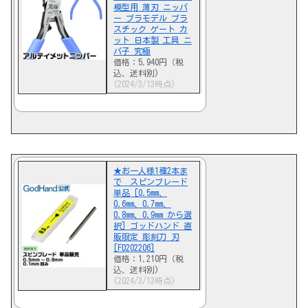
模型用 薄刃 ニッパ
ー プラモデル プラ
スチック ゲート カ
ット 日本製 工具 ニ
パ子 究極
価格：5,940円（税
込、送料別)
(2024/3/13時点)
★お一人様1種2本ま
で スピンブレード
単品 [0.5mm、
0.6mm、0.7mm、
0.8mm、0.9mm から選
択] ゴッドハンド 直
販限定 彫刻刀 刃
[FD202206]
価格：1,210円（税
込、送料別)
(2024/3/13時点)