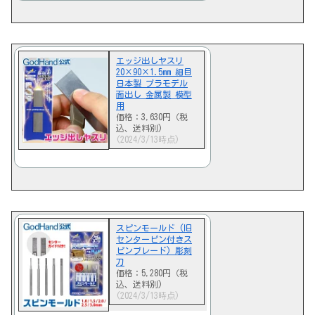
エッジ出しヤスリ
20×90×1.5mm 細目
日本製 プラモデル
面出し 金属製 模型
用
価格：3,630円（税
込、送料別)
(2024/3/13時点)
スピンモールド (旧
センターピン付きス
ピンブレード) 彫刻
刀
価格：5,280円（税
込、送料別)
(2024/3/13時点)